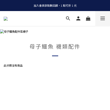
加入會員享點數回饋，1 點可折 1 元
全店消費滿 NT$1200，即享免運
全店消費滿 NT$1200，即享免運
母子鱷魚 襪類配件
此分類沒有商品
母子鱷魚,襪子,襪類,五指襪,兩趾襪,船型襪,短襪,機能襪,運動襪,健康襪,配件,配件類,夾腳拖專
用襪,五趾襪,加壓襪,除臭襪,鞋襪,襪