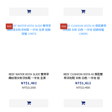
NEW
NEW
REEF WATER VISTA SLIDE 雙帶草
REEF CUSHION VISTA HI 厚底雙
繩紋理女款涼拖鞋 一字拖 全黑 經
帶涼拖鞋 女款 白色 一字拖 經銷
銷授權 CI9076
授權 CI8095
NT$1,482
NT$1,612
NT$2,280
NT$2,480