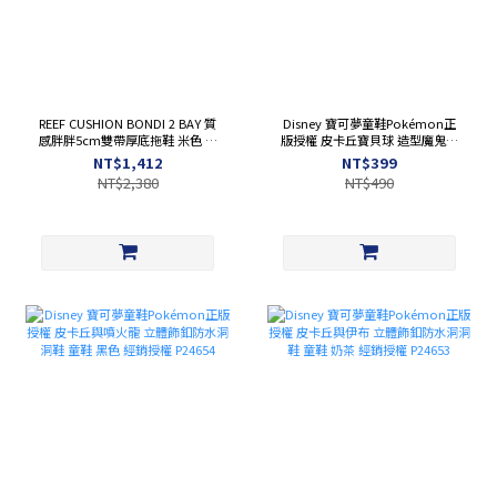
REEF CUSHION BONDI 2 BAY 質
Disney 寶可夢童鞋Pokémon正
感胖胖5cm雙帶厚底拖鞋 米色 經
版授權 皮卡丘寶貝球 造型魔鬼氈
銷授權 CJ2686
幼兒園室內鞋 深藍 經銷授權
NT$1,412
NT$399
P24691
NT$2,380
NT$490