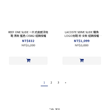
REEF ONE SLIDE 一片式皮感涼拖
LACOSTE SERVE SLIDE 鱷魚
鞋 男款 藍色 CI5862 經銷授權
LOGO拖鞋 粉 女款 經銷授權
49CFA0027_5T8
NT$832
NT$1,099
NT$1,280
NT$2,880
1
2
3
»