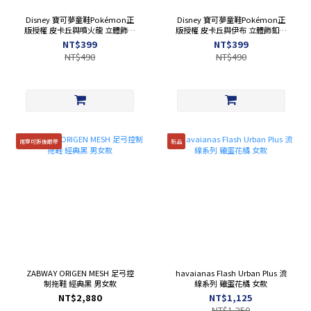
Disney 寶可夢童鞋Pokémon正
Disney 寶可夢童鞋Pokémon正
版授權 皮卡丘與噴火龍 立體飾釦
版授權 皮卡丘與伊布 立體飾釦防
防水洞洞鞋 童鞋 黑色 經銷授權
水洞洞鞋 童鞋 奶茶 經銷授權
NT$399
NT$399
P24654
P24653
NT$490
NT$490
兩穿可拆後跟帶
新品
ZABWAY ORIGEN MESH 足弓控
havaianas Flash Urban Plus 流
制拖鞋 經典黑 男女款
線系列 雞蛋花橘 女款
NT$2,880
NT$1,125
NT$1,250