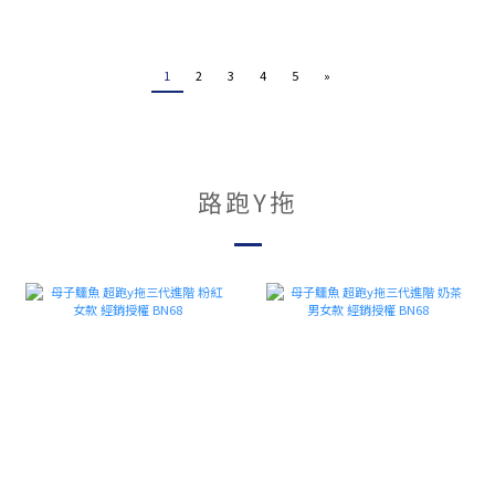
1
2
3
4
5
»
路跑Y拖