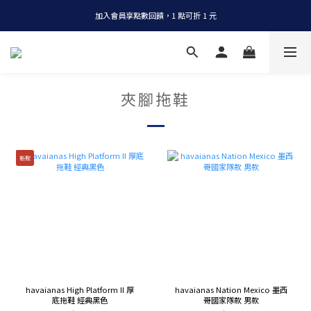
加入會員享點數回饋，1 點可折 1 元
全店消費滿 NT$1200，即享免運
全店消費滿 NT$1200，即享免運
夾腳拖鞋
新款
havaianas High Platform II 厚
havaianas Nation Mexico 墨西
底拖鞋 經典黑色
哥國家隊款 男款