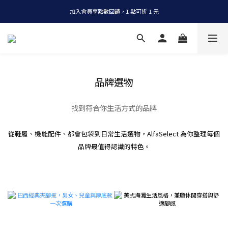
加入會員享點數回饋，1 點可折 1 元
全店消費滿 NT$1200，即享免運
全店消費滿 NT$1200，即享免運
品牌選物
找到符合你生活方式的品牌
從鞋履、機能配件、都會包袋到日常生活選物，AlfaSelect 為你整理每個
品牌最值得認識的特色。