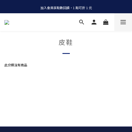
全店消費滿 NT$1200，即享免運
加入會員享點數回饋，1 點可折 1 元
全店消費滿 NT$1200，即享免運
皮鞋
此分類沒有商品
小白鞋,經典款,百搭,舒適,白色運動鞋,帆布鞋,復古,皮革,硫化,球鞋,極簡,簡約,跑鞋,真皮,白色
球鞋,素面,耐看,實穿,平價,