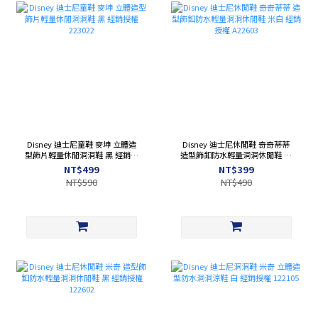
Disney 迪士尼童鞋 麥坤 立體造
Disney 迪士尼休閒鞋 奇奇蒂蒂
型飾片輕量休閒洞洞鞋 黑 經銷授
造型飾釦防水輕量洞洞休閒鞋 米
權 223022
白 經銷授權 A22603
NT$499
NT$399
NT$590
NT$490