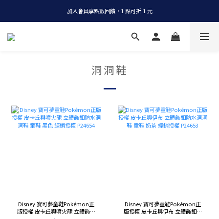
加入會員享點數回饋，1 點可折 1 元
全店消費滿 NT$1200，即享免運
全店消費滿 NT$1200，即享免運
洞洞鞋
Disney 寶可夢童鞋Pokémon正
Disney 寶可夢童鞋Pokémon正
版授權 皮卡丘與噴火龍 立體飾釦
版授權 皮卡丘與伊布 立體飾釦防
防水洞洞鞋 童鞋 黑色 經銷授權
水洞洞鞋 童鞋 奶茶 經銷授權