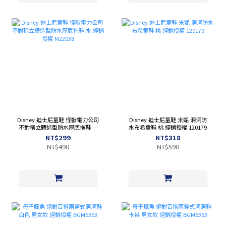
Disney 迪士尼童鞋 怪獸電力公司
Disney 迪士尼童鞋 米妮 洞洞防
不對稱立體造型防水厚底拖鞋 水
水布希童鞋 桃 經銷授權 120179
經銷授權 M22038
NT$299
NT$318
NT$490
NT$590