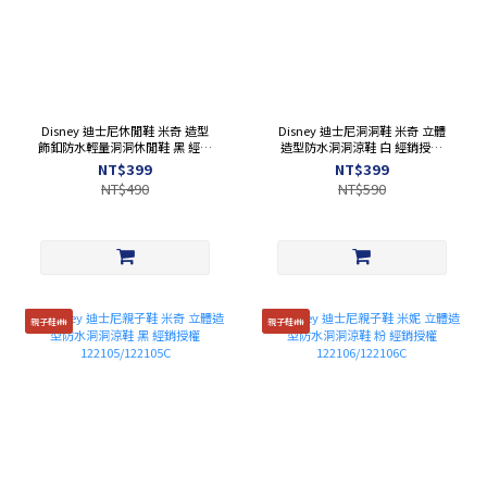
Disney 迪士尼休閒鞋 米奇 造型
Disney 迪士尼洞洞鞋 米奇 立體
飾釦防水輕量洞洞休閒鞋 黑 經銷
造型防水洞洞涼鞋 白 經銷授權
授權 122602
122105
NT$399
NT$399
NT$490
NT$590
親子鞋👪
親子鞋👪