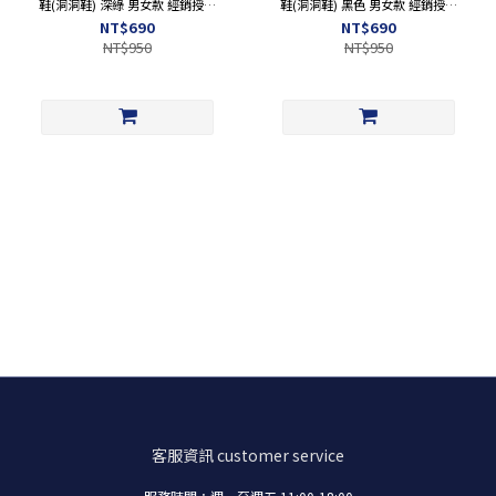
鞋(洞洞鞋) 深綠 男女款 經銷授權
鞋(洞洞鞋) 黑色 男女款 經銷授權
BD7707
BD7707
NT$690
NT$690
NT$950
NT$950
洞洞鞋,洞洞拖鞋,洞洞拖,輕量,晴雨兩穿,兩穿,輕盈,透氣,涼爽,布希鞋,懶人拖,懶人拖鞋,懶人
鞋,
客服資訊
customer service