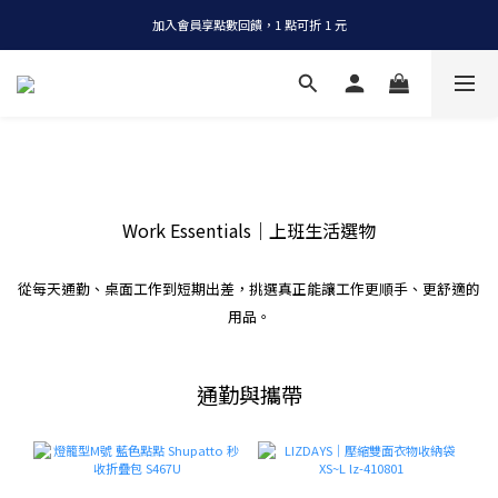
加入會員享點數回饋，1 點可折 1 元
全店消費滿 NT$1200，即享免運
全店消費滿 NT$1200，即享免運
Work Essentials｜上班生活選物
從每天通勤、桌面工作到短期出差，挑選真正能讓工作更順手、更舒適的
用品。
通勤與攜帶