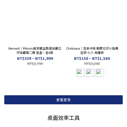
Rement｜Pikmin皮克敏生態瓶收藏公
Chiikawa｜吉依卡哇 軟膠公仔小指偶
仔收藏第二彈 盲盒・全6款
吉伊 小八 烏薩奇
NT$339 ~ NT$1,999
NT$158 ~ NT$1,580
NT$2,700
NT$2,200
查看更多
桌面效率工具