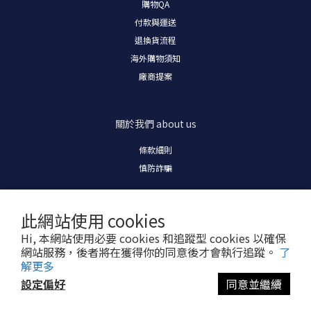
購物
QA
付款與運送
退換貨流程
海外購物須知
廠商提案
關於我們
about us
條款細則
慎防詐騙
此網站使用 cookies
Hi, 本網站使用必要 cookies 和追蹤型 cookies 以確保
網站服務，後者將在獲得你的同意後才會執行追蹤。
了
解更多
我們絕對不會打電話要求您變更付款條件、提供 OTP 驗證碼或操作 ATM。
設定偏好
同意並繼續
若有疑慮，請直接掛斷，並自行撥打官方客服或 165反詐騙諮詢專線。