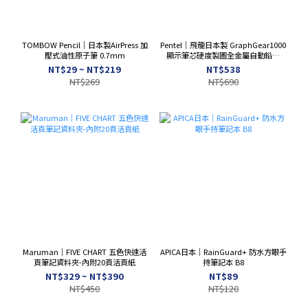
TOMBOW Pencil｜日本製AirPress 加
Pentel｜飛龍日本製 GraphGear1000
壓式油性原子筆 0.7mm
顯示筆芯硬度製圖全金屬自動鉛筆
0.3/0.4/0.5/0.7/0.9mm PG101
NT$29 ~ NT$219
NT$538
NT$269
NT$690
Maruman｜FIVE CHART 五色快速活
APICA日本｜RainGuard+ 防水方眼手
頁筆記資料夾-內附20頁活頁紙
持筆記本 B8
NT$329 ~ NT$390
NT$89
NT$450
NT$120