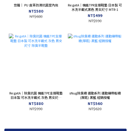
悠履｜ PU 皮革防滑抗菌室內拖
Re:getA｜機能TPR支撐鞋墊 日本製 可
水洗半截式黑色 男女尺寸 MTR-1
NT$580
NT$499
NT$680
NT$590
Re:getA｜除臭抗菌 機能TPE支撐鞋墊
sNug除臭襪 運動系列 運動繃帶船襪
日本製 可水洗半截式 灰色 男女尺寸
(厚底) 黑藍 經銷授權
除臭半鞋墊
NT$880
NT$560
NT$990
NT$620