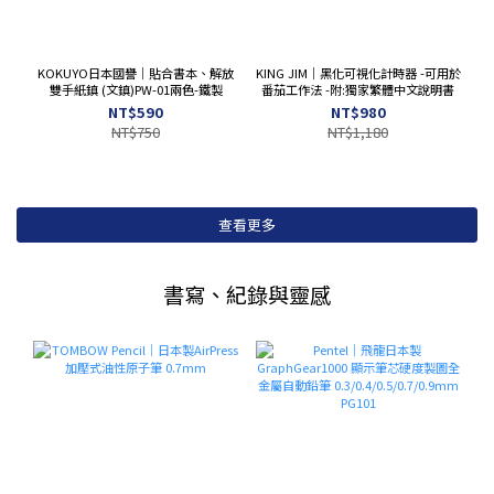
KOKUYO日本國譽｜貼合書本、解放
KING JIM｜黑化可視化計時器 -可用於
雙手紙鎮 (文鎮)PW-01兩色-鐵製
番茄工作法 -附:獨家繁體中文說明書
NT$590
NT$980
NT$750
NT$1,180
查看更多
書寫、紀錄與靈感