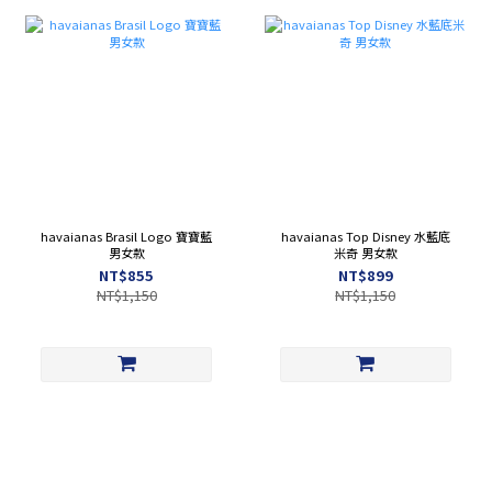
havaianas Brasil Logo 寶寶藍
havaianas Top Disney 水藍底
男女款
米奇 男女款
NT$855
NT$899
NT$1,150
NT$1,150
havaianas,哈瓦仕,哈瓦那,拖鞋,夾腳拖.女款,中性款,巴西拖,粗鞋帶,阿法.伊恩納斯,flip flops,聯名,情侶款,男款