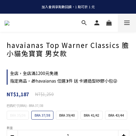
加入會員享點數回饋，1 點可折 1 元
全店消費滿 NT$1200，即享免運
全店消費滿 NT$1200，即享免運
havaianas Top Warner Classics 膽
小貓兔寶寶 男女款
全店，全店滿1200元免運
指定商品，🎁havaianas 任選𝟯件 送 卡通造型矽膠小包😜
NT$1,187
NT$1,250
巴西尺寸(BRA)
: BRA 37/38
BRA 35/36
BRA 37/38
BRA 39/40
BRA 41/42
BRA 43/44
數量