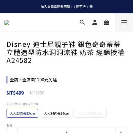
加入會員享點數回饋，1 點可折 1 元
全店消費滿 NT$1200，即享免運
全店消費滿 NT$1200，即享免運
Disney 迪士尼親子鞋 銀色奇奇蒂蒂
立體造型防水洞洞涼鞋 奶茶 經銷授權
A24582
全店，全店滿1200元免運
NT$499
NT$690
尺寸
: 大人23內長23cm
大人23內長23cm
大人24內長24cm
大人25內長25cm
數量