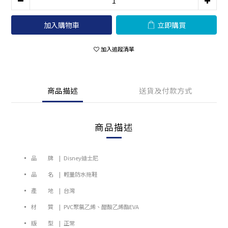
加入購物車
立即購買
加入追蹤清單
商品描述
送貨及付款方式
商品描述
▪ 品 牌 | Disney迪士尼
▪ 品 名 | 輕量防水拖鞋
▪ 產 地 | 台灣
▪ 材 質 | PVC聚氯乙烯、醋酸乙烯酯EVA
▪ 版 型 | 正常