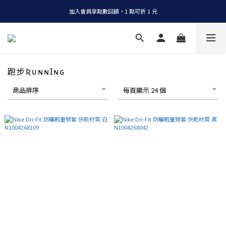
加入會員享點數回饋，1 點可折 1 元
全店消費滿 NT$1200，即享免運
全店消費滿 NT$1200，即享免運
跑步ƦᴜɴɴꞮɴɢ
商品排序
每頁顯示 24 個