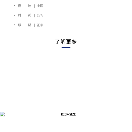
▪ 產 地 | 中國
▪ 材 質 |
EVA
▪ 版 型 |
正常
了解更多