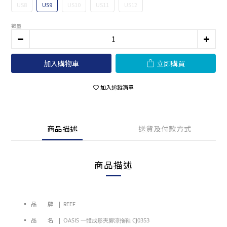
US8
US9
US10
US11
US12
數量
加入購物車
立即購買
加入追蹤清單
商品描述
送貨及付款方式
商品描述
▪ 品 牌 | REEF
▪ 品 名 |
OASIS 一體成形夾腳涼拖鞋 CJ0353