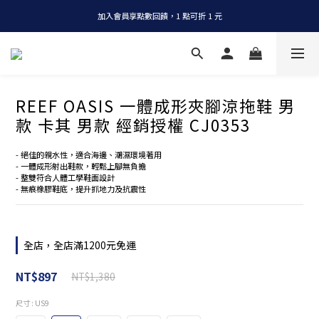
加入會員享點數回饋，1 點可折 1 元
全店消費滿 NT$1200，即享免運
全店消費滿 NT$1200，即享免運
REEF OASIS 一體成形夾腳涼拖鞋 男
款 卡其 男款 經銷授權 CJ0353
- 絕佳的親水性，適合海邊、潮濕環境著用
- 一體成形射出鞋款，輕鬆上腳無負擔
- 整雙符合人體工學鞋面設計
- 無痕橡膠鞋底，提升抓地力及抗震性
全店，全店滿1200元免運
NT$897
NT$1,380
尺寸
: US9