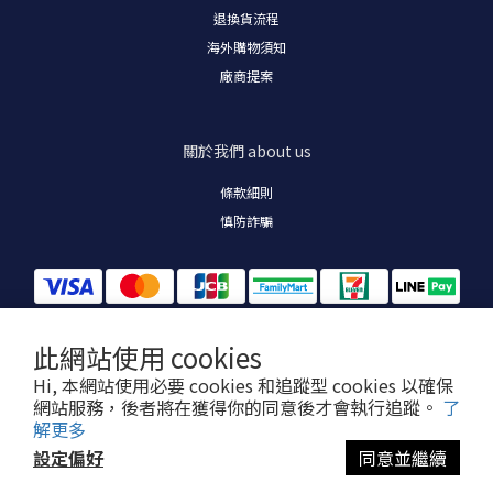
退換貨流程
海外購物須知
廠商提案
關於我們
about us
條款細則
慎防詐騙
此網站使用 cookies
Hi, 本網站使用必要 cookies 和追蹤型 cookies 以確保
我們絕對不會打電話要求您變更付款條件、提供 OTP 驗證碼或操作 ATM。
網站服務，後者將在獲得你的同意後才會執行追蹤。
了
若有疑慮，請直接掛斷，並自行撥打官方客服或 165反詐騙諮詢專線。
解更多
設定偏好
同意並繼續
立即購買