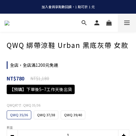
加入會員享點數回饋，1 點可折 1 元
全店消費滿 NT$1200，即享免運
全店消費滿 NT$1200，即享免運
QWQ 綁帶涼鞋 Urban 黑底灰帶 女款
全店，全店滿1200元免運
NT$780
NT$1,180
【預購】下單後5~7工作天後出貨
QWQ尺寸
: QWQ 35/36
QWQ 35/36
QWQ 37/38
QWQ 39/40
數量