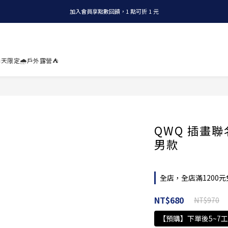
加入會員享點數回饋，1 點可折 1 元
全店消費滿 NT$1200，即享免運
全店消費滿 NT$1200，即享免運
天限定🌧️
戶外露營⛺
QWQ 插畫聯
男款
全店，全店滿1200元
NT$680
NT$970
【預購】下單後5~7