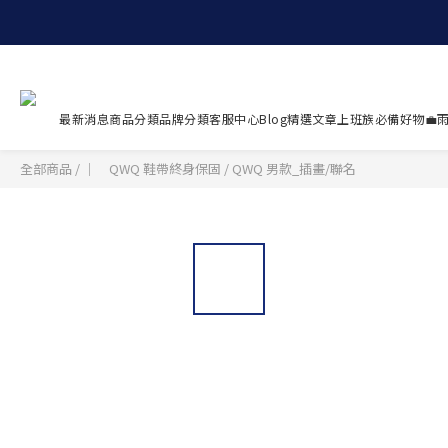
最新消息
商品分類
品牌分類
客服中心
Blog精選文章
上班族必備好物💼
雨
全部商品
/
｜ QWQ 鞋帶終身保固
/
QWQ 男款_插畫/聯名