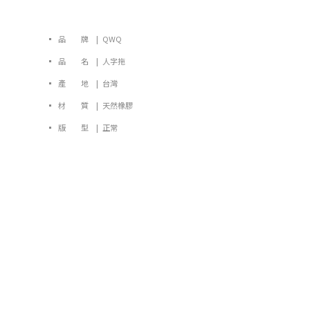
▪ 品 牌 | QWQ
▪ 品 名 | 人字拖
▪ 產 地 | 台灣
▪ 材 質 | 天然橡膠
▪ 版 型 | 正常