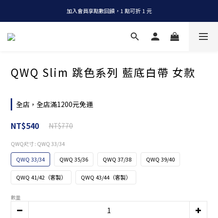
加入會員享點數回饋，1 點可折 1 元
全店消費滿 NT$1200，即享免運
全店消費滿 NT$1200，即享免運
QWQ Slim 跳色系列 藍底白帶 女款
全店，全店滿1200元免運
NT$540
NT$770
QWQ尺寸
: QWQ 33/34
QWQ 33/34
QWQ 35/36
QWQ 37/38
QWQ 39/40
QWQ 41/42（客製）
QWQ 43/44（客製）
數量