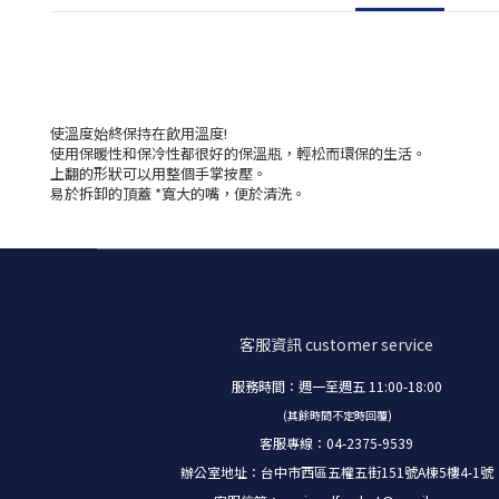
使溫度始終保持在飲用溫度!
使用保暖性和保冷性都很好的保溫瓶，輕松而環保的生活。
上翻的形狀可以用整個手掌按壓。
易於拆卸的頂蓋 *寬大的嘴，便於清洗。
客服資訊
customer service
服務時間：週一至週五 11:00-18:00
(其餘時間不定時回覆)
客服專線：04-2375-9539
辦公室地址：台中市西區五權五街151號A棟5樓4-1號