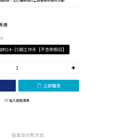
單個超取，若訂購兩個以上請選擇貨運物流喔!
免運
00
加約14~21個工作天【不含例假日】
立即購買
加入追蹤清單
送貨及付款方式