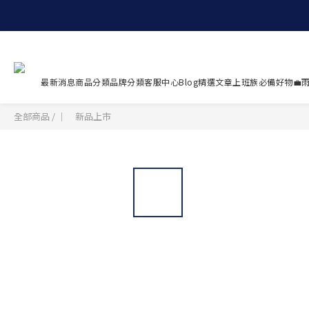
最新消息
商品分類
品牌分類
客服中心
Blog精選文章
上班族必備好物💼
雨
全部商品
/
｜ 新品上市