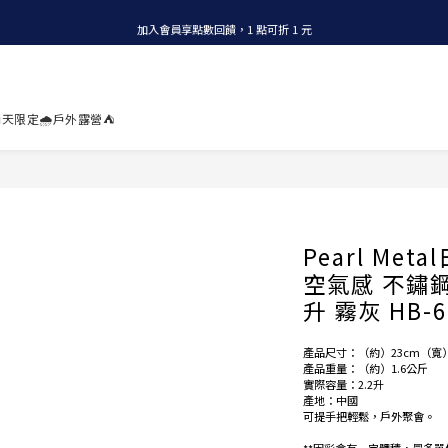
加入會員享點數回饋，1 點可折 1 元
全店消費滿 NT$1200，即享免運
全店消費滿 NT$1200，即享免運
天限定🌧️
戶外露營⛺
Pearl Me
空氣感 不鏽鋼
升 霧灰 HB-6
產品尺寸：（約）23cm（寬）x 
產品重量：（約）1.6公斤
實際容量：2.2升
產地：中國
可提手把輕鬆，戶外聚會。