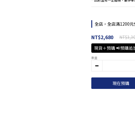
**因彩盒有一定體積，最多
全店，全店滿1200元
NT$2,680
NT$3,3
現貨＋預購 📢預購追
數量
現在預購