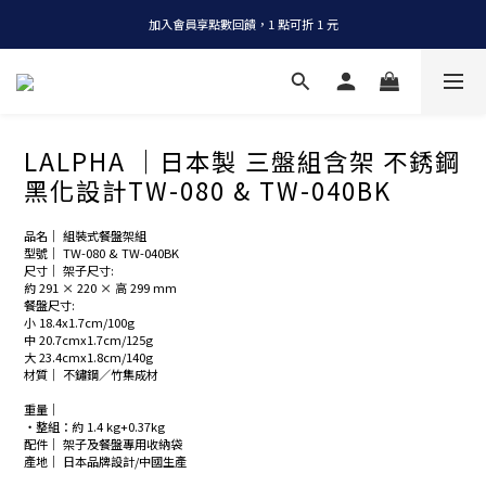
加入會員享點數回饋，1 點可折 1 元
全店消費滿 NT$1200，即享免運
全店消費滿 NT$1200，即享免運
LALPHA ｜日本製 三盤組含架 不銹鋼
黑化設計TW-080 & TW-040BK
品名｜ 組裝式餐盤架組
型號｜ TW-080 & TW-040BK
尺寸｜ 架子尺寸: 
約 291 × 220 × 高 299 mm
餐盤尺寸:
小 18.4x1.7cm/100g
中 20.7cmx1.7cm/125g
大 23.4cmx1.8cm/140g
材質｜ 不鏽鋼／竹集成材
重量｜
・整組：約 1.4 kg+0.37kg
配件｜ 架子及餐盤專用收納袋
產地｜ 日本品牌設計/中國生產