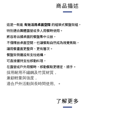
商品描述
這是一款能
有效活用桌面空間
的組裝式餐盤架組，
特別適合團體露營或多人用餐時使用。
將容易佔據桌面的餐盤集中立放，
不僅釋放桌面空間，也讓餐點自然成為視覺焦點，
讓用餐畫面更整齊、更有層次。
餐盤架側邊設有支柱結構，
可直接握持支柱移動料理，
在露營或戶外用餐時，移動餐點更穩定、順手。
採用耐用不鏽鋼及竹質材質，
兼顧輕量與強度，
適合戶外活動與長時間使用。
。
了解更多