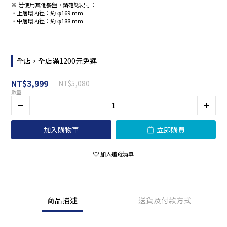
※ 若使用其他餐盤，請確認尺寸：
・上層環內徑：約 φ169 mm
・中層環內徑：約 φ188 mm
全店，全店滿1200元免運
NT$3,999
NT$5,080
數量
加入購物車
立即購買
加入追蹤清單
商品描述
送貨及付款方式