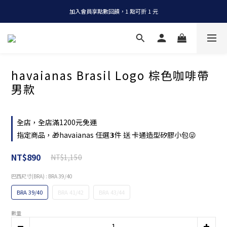
加入會員享點數回饋，1 點可折 1 元
全店消費滿 NT$1200，即享免運
全店消費滿 NT$1200，即享免運
havaianas Brasil Logo 棕色咖啡帶
男款
全店，全店滿1200元免運
指定商品，🎁havaianas 任選𝟯件 送 卡通造型矽膠小包😜
NT$890
NT$1,150
巴西尺寸(BRA)
: BRA 39/40
BRA 39/40
BRA 41/42
BRA 43/44
數量