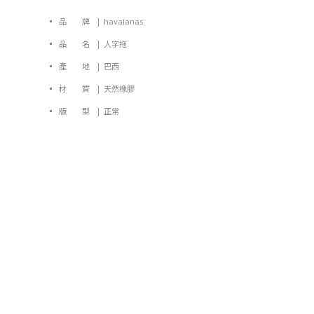
▪ 品 牌 | havaianas
▪ 品 名 | 人字拖
▪ 產 地 | 巴西
▪ 材 質 | 天然橡膠
▪ 版 型 | 正常