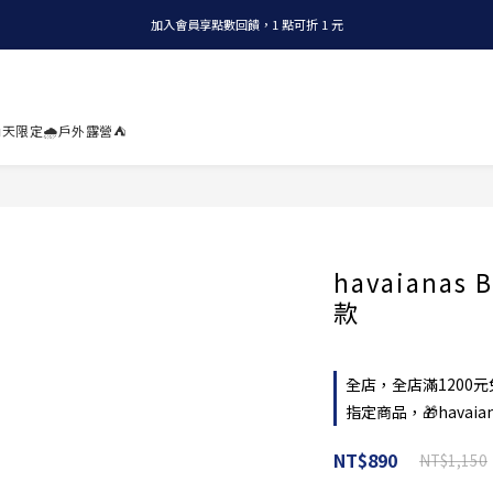
加入會員享點數回饋，1 點可折 1 元
全店消費滿 NT$1200，即享免運
全店消費滿 NT$1200，即享免運
天限定🌧️
戶外露營⛺
havaianas 
款
全店，全店滿1200元
指定商品，🎁havaia
NT$890
NT$1,150