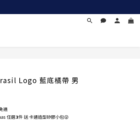
立即購買
Brasil Logo 藍底橘帶 男
免運
nas 任選𝟯件 送 卡通造型矽膠小包😜