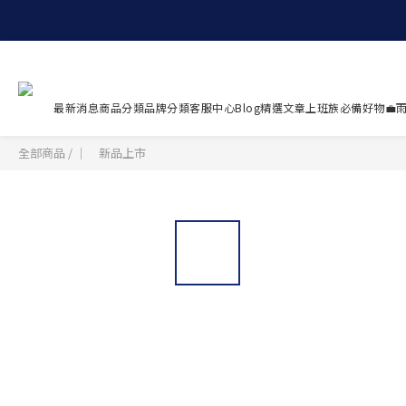
最新消息
商品分類
品牌分類
客服中心
Blog精選文章
上班族必備好物💼
雨
全部商品
/
｜ 新品上市