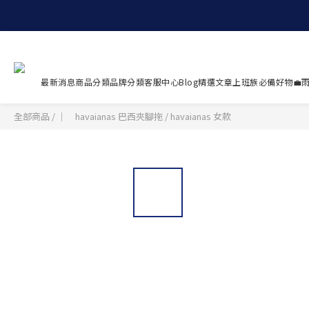
最新消息
商品分類
品牌分類
客服中心
Blog精選文章
上班族必備好物💼
雨
全部商品
/
｜ havaianas 巴西夾腳拖
/
havaianas 女款