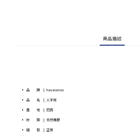
商品描述
▪ 品 牌 | havaianas
▪ 品 名 | 人字拖
▪ 產 地 | 巴西
▪ 材 質 | 天然橡膠
▪ 版 型 | 正常