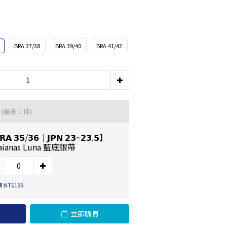
BRA 37/38
BRA 39/40
BRA 41/42
品
(最多 1 件)
𝗔 𝟯𝟱/𝟯𝟲｜𝗝𝗣𝗡 𝟮𝟯~𝟮𝟯.𝟱】
aianas Luna 藍底銀帶
 NT$199
立即購買