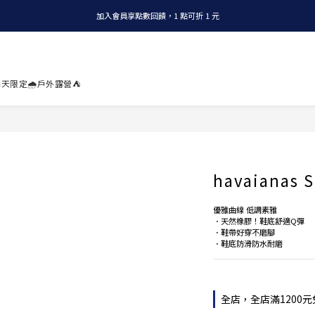
加入會員享點數回饋，1 點可折 1 元
全店消費滿 NT$1200，即享免運
全店消費滿 NT$1200，即享免運
天限定🌧️
戶外露營⛺
havaianas
優雅曲線 低調素雅
．天然橡膠！鞋底舒適Q彈
．鞋帶好穿不磨腳
．鞋底防滑防水耐磨
全店，全店滿1200元