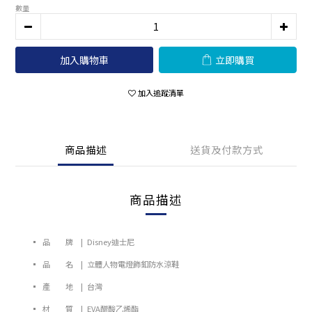
數量
加入購物車
立即購買
加入追蹤清單
商品描述
送貨及付款方式
商品描述
▪ 品 牌 | Disney迪士尼
▪ 品 名 | 立體人物電燈飾釦防水涼鞋
▪ 產 地 | 台灣
▪ 材 質 | EVA醋酸乙烯酯