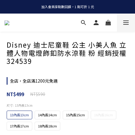
加入會員享點數回饋，1 點可折 1 元
全店消費滿 NT$1200，即享免運
全店消費滿 NT$1200，即享免運
Disney 迪士尼童鞋 公主 小美人魚 立
體人物電燈飾釦防水涼鞋 粉 經銷授權
324539
全店，全店滿1200元免運
NT$499
NT$590
尺寸
: 13內長13cm
13內長13cm
14內長14cm
15內長15cm
16內長16cm
17內長17cm
18內長18cm