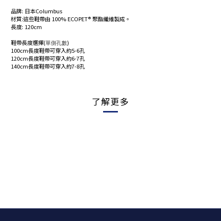
品牌: 日本Columbus
材質:這些鞋帶由 100% ECOPET® 聚酯纖維製成。
長度: 120cm
鞋帶長度選擇(
單側孔數
)
100cm長度鞋帶可穿入約5-6孔
120cm長度鞋帶可穿入約6-7孔
140cm長度鞋帶可穿入約7-8孔
了解更多