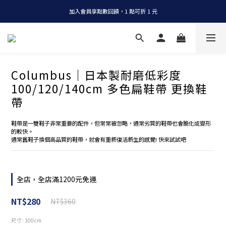
加入會員享點數回饋，1 點可折 1 元
全店消費滿 NT$1200，即享免運
全店消費滿 NT$1200，即享免運
Columbus｜日本製耐磨低彩度
100/120/140cm 多色扁鞋帶 更換鞋
帶
鞋帶是一雙鞋子非常重要的配件，但常常被忽略，通常劣質的鞋帶也會脆化或變形
的較快。
通常舊鞋子換個高品質的鞋帶，就會有重新復活新生的感覺! 快來試試吧
全店，全店滿1200元免運
NT$280
NT$360
尺寸
: 100cm