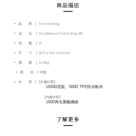
商品描述
▪ 品 牌 |
Chrome Bag
▪ 品 名
| Doubletrack Frame Bag SM
▪ 容 量
| 2
L
▪ 尺 寸
|
W27ｘH11ｘD5(cm)
▪ 重 量
|
0.29kg
▪ 產 地 | 中國
▪ 材 質 |
【外層材質】
1050D尼龍、500D TPE防水帆布
【內層材質】
150D再生聚酯纖維
了解更多