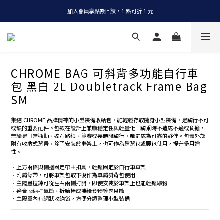
加入會員享點數回饋，1 點可折 1 元
全店消費滿 NT$1200，即享免運
全店消費滿 NT$1200，即享免運
CHROME BAG 可斜背多功能自行車
包 黑白 2L Doubletrack Frame Bag
SM
集結 CHROME 品牌精神的小型裝備收納包，能輕鬆存取隨身小型裝備，是騎行不可
或缺的重要配件。包款在設計上兼顧穩定性與輕量化，騎乘時不造成不適或負擔，
無論是日常通勤、碎石路線、競賽或長時間騎行，都能成為可靠的夥伴。包體外部
附有收納式背帶，除了安裝於車架上，也可作為肩背包或腰包使用，提升多用途
性。
．上方兩條與側邊固定帶＋扣具，輕鬆固定於自行車車架
．附肩背帶，可將車架包取下後作為單肩斜背包使用
．主隔層拉鍊可從左右兩側打開，即使安裝於車架上也能輕鬆取物
．適合收納打氣筒、拆胎棒或補給食物等容易散
．主隔層內有網狀收納袋，方便分類整理小型裝備