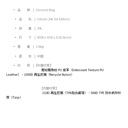
▪ 品 牌 |
Chrome Bag
▪ 品 名 | Citizen 24L Ed Edition
▪ 容 量 | 24L
▪ 尺 寸 |
W58 x H36 x D16.5(cm)
▪ 重 量
| 1
.6kg
▪ 產 地 | 中國
▪ 材 質 |【外層材質
】
壓紋鱷魚紋 PU 皮革（Debossed Texture PU
Leather）、1050D 再生尼龍（Recycle Nylon）
【內層材質
】
210D 再生尼龍（TPA貼合處理）、500D TPE 防水帆布材
質（Tarp）