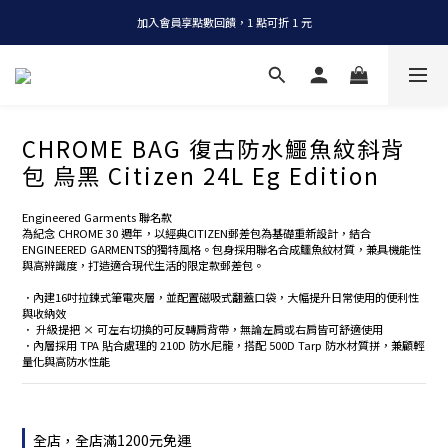
加入會員享點數回饋，1 點可折 1 元
全店消費滿 NT$1200，即享免運
全店消費滿 NT$1200，即享免運
CHROME BAG 復古防水鱷魚紋斜背
包 烏黑 Citizen 24L Eg Edition
Engineered Garments 聯名款
為紀念 CHROME 30 週年，以經典CITIZEN郵差包為基礎重新設計，結合
ENGINEERED GARMENTS的獨特風格。包身採用聯名合成鱷魚紋材質，兼具機能性
與高辨識度，打造適合現代生活的限定款郵差包。
．內建16吋拉鍊式筆電夾層，並配置磁吸式翻蓋口袋，大幅提升日常使用的便利性
與收納效
． 升級提把 × 可左右切換的可反轉肩背帶，無論左肩或右肩皆可舒適使用
．內層採用 TPA 貼合處理的 210D 防水尼龍，搭配 500D Tarp 防水材質拼，兼顧輕
量化與高防水性能
全店，全店滿1200元免運