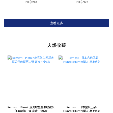
NT$690
NT$269
查看更多
火熱收藏
Rement｜Pikmin皮克敏生態瓶收藏公
Rement｜日本盒玩正品-
仔收藏第二彈 盲盒・全6款
HunterXHunter獵人 桌上系列