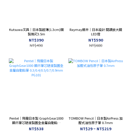
Kutsuwa文具｜日本製超薄(1.3cm)鋼
Raymay藤井｜日本設計 閱讀放大鏡
製捲尺3.5m
LED燈
NT$390
NT$590
NT$490
NT$680
Pentel｜飛龍日本製 GraphGear1000
TOMBOW Pencil｜日本製AirPress 加
顯示筆芯硬度製圖全金屬自動鉛筆
壓式油性原子筆 0.7mm
0.3/0.4/0.5/0.7/0.9mm PG101
NT$538
NT$29 ~ NT$219