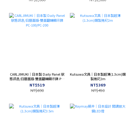
CARLJIMUKI｜日本製 Daily Panel 狀
Kutsuwa文具｜日本製超薄(1.3cm)鋼
態訊息/日曆面版-雙面翻轉顯示牌 PC-
製捲尺2m
100/PC-200
NT$519
NT$369
NT$690
NT$450