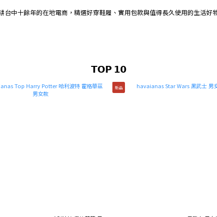
耕台中十餘年的在地電商，精選好穿鞋履、實用包款與值得長久使用的生活好
𝗧𝗢𝗣 𝟭𝟬
新品