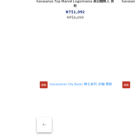
havaianas Top Marvel Logomania 黑白蜘蛛人 男
havaia
款
NT$1,092
NT$1,150
鞋履｜拖鞋
居家｜戶外
新款
新款