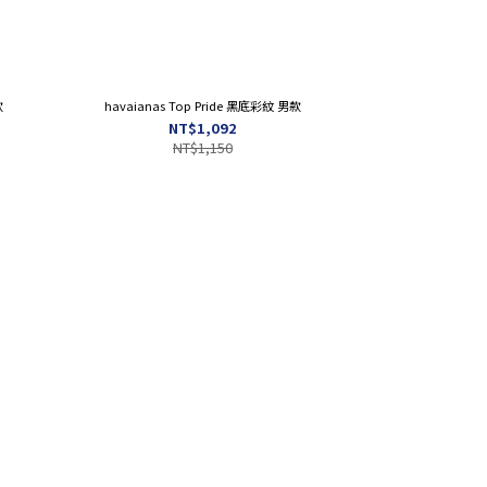
款
havaianas Top Pride 黑底彩紋 男款
havaianas Top Har
havaianas Hig
NT$1,092
N
NT$1,150
NT