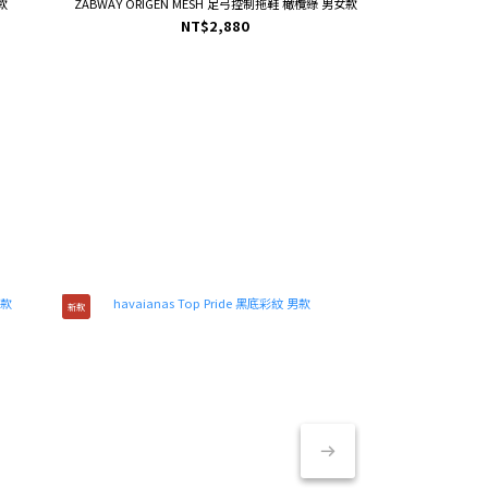
女款
ZABWAY ORIGEN MESH 足弓控制拖鞋 橄欖綠 男女款
母子鱷魚 超跑y拖三代進階 牛奶白 
NT$2,880
運動｜健康
品牌推薦
新款
新款
新款