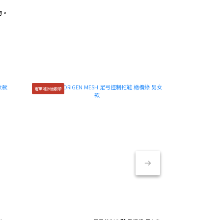
物。
兩穿可拆後跟帶