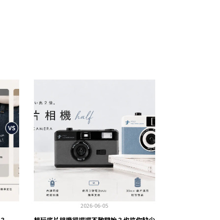
2026-06-05
？
想玩底片相機卻遲遲不敢開始？也許你缺少