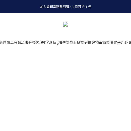
加入會員享點數回饋，1 點可折 1 元
全店消費滿 NT$1200，即享免運
全店消費滿 NT$1200，即享免運
消息
商品分類
品牌分類
客服中心
Blog精選文章
上班族必備好物💼
雨天限定🌧️
戶外