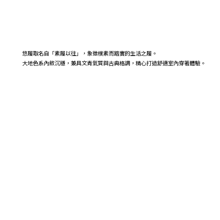
悠履取名自「素履以往」，象徵樸素而踏實的生活之履。
大地色系內斂沉穩，兼具文青氣質與古典格調，精心打造舒適室內穿著體驗。