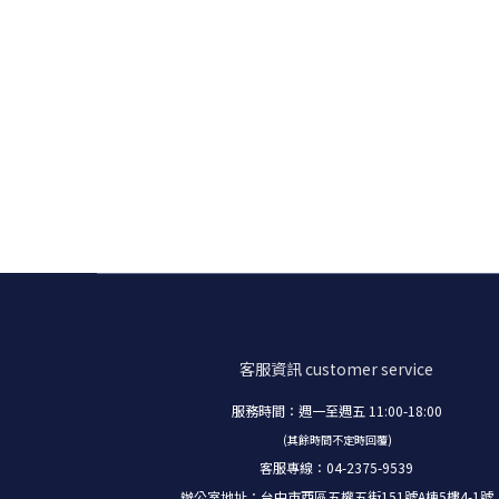
客服資訊
customer service
服務時間：週一至週五 11:00-18:00
(其餘時間不定時回覆)
客服專線：04-2375-9539
辦公室地址：台中市西區五權五街151號A棟5樓4-1號