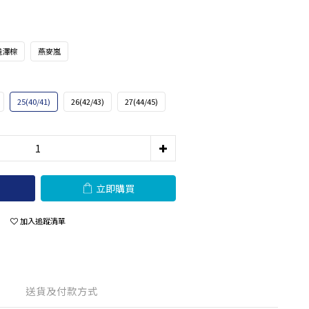
淺澤棕
燕麥嵐
25(40/41)
26(42/43)
27(44/45)
立即購買
加入追蹤清單
送貨及付款方式