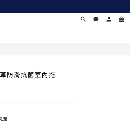
立即購買
 皮革防滑抗菌室內拖
B
免運