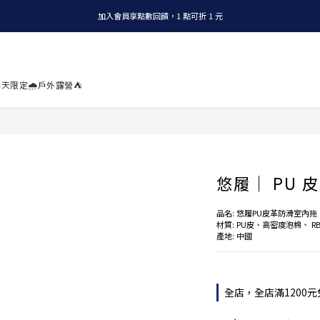
加入會員享點數回饋，1 點可折 1 元
全店消費滿 NT$1200，即享免運
全店消費滿 NT$1200，即享免運
天限定🌧️
戶外露營⛺
悠履｜ PU
品名: 悠履PU皮革防滑室內拖 
材質: PU皮、高密度泡棉、 R
產地: 中國
全店，全店滿1200元