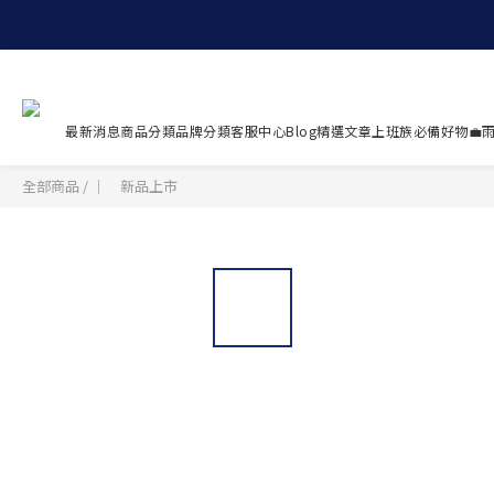
最新消息
商品分類
品牌分類
客服中心
Blog精選文章
上班族必備好物💼
雨
全部商品
/
｜ 新品上市