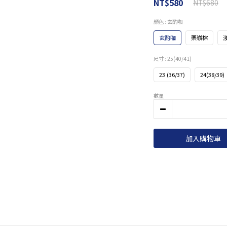
NT$580
NT$680
顏色
: 玄酌咖
玄酌咖
栗嶺棕
尺寸
: 25(40/41)
23 (36/37)
24(38/39)
數量
加入購物車