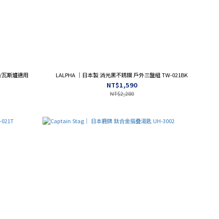
爐/瓦斯爐適用
LALPHA ｜日本製 消光黑不銹鋼 戶外三盤組 TW-021BK
NT$1,590
NT$2,280