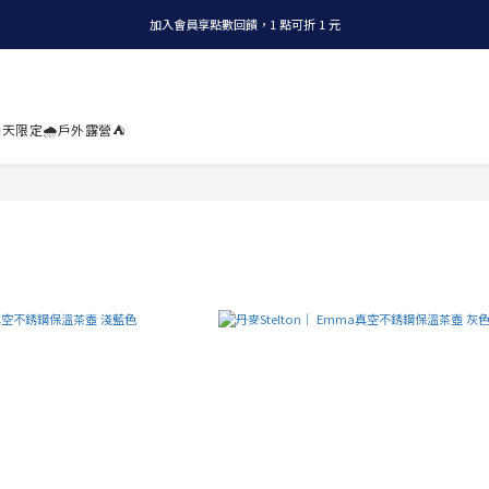
加入會員享點數回饋，1 點可折 1 元
全店消費滿 NT$1200，即享免運
全店消費滿 NT$1200，即享免運
天限定🌧️
戶外露營⛺