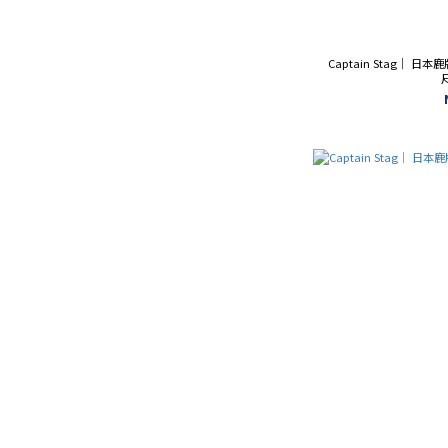
Captain Stag｜ 
尺