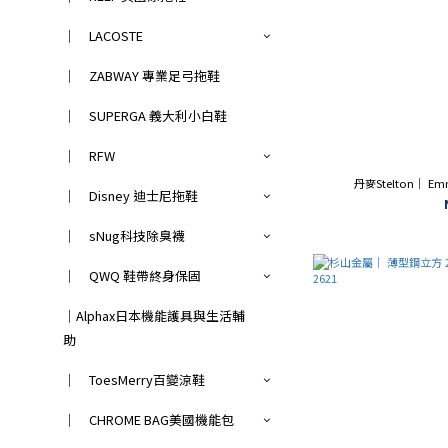
｜ LACOSTE
｜ ZABWAY 專業足弓拖鞋
｜ SUPERGA 義大利小白鞋
｜ RFW
丹麥Stelton｜
｜ Disney 迪士尼拖鞋
｜ sNug科技除臭襪
｜ QWQ 鞋帶終身保固
｜Alphax日本機能護具與生活輔
助
｜ ToesMerry百變涼鞋
｜ CHROME BAG美國機能包