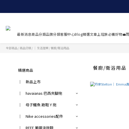
最新消息
商品分類
品牌分類
客服中心
Blog精選文章
上班族必備好物💼
雨
全部商品
/
商品分類
/
｜ 生活提案
/
餐廚/衛浴用品
餐廚/衛浴用品
精選商品
｜ 新品上市
｜ havaianas 巴西夾腳拖
｜ 母子鱷魚 跑鞋Ｙ拖
｜ Nike accessories配件
｜ REEF 美國涼拖鞋