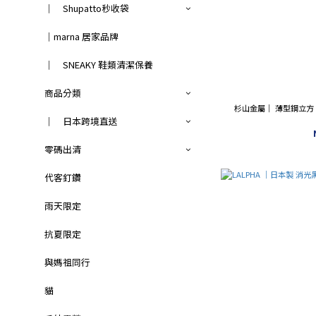
｜ Shupatto秒收袋
｜marna 居家品牌
｜ SNEAKY 鞋類清潔保養
商品分類
杉山金屬｜ 薄型鋼立方 
｜ 日本跨境直送
零碼出清
代客釘鑽
雨天限定
抗夏限定
與媽祖同行
貓